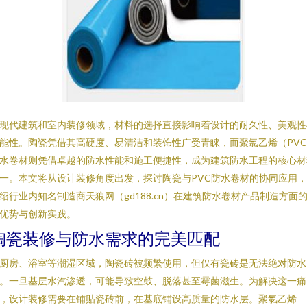
现代建筑和室内装修领域，材料的选择直接影响着设计的耐久性、美观性
能性。陶瓷凭借其高硬度、易清洁和装饰性广受青睐，而聚氯乙烯（PV
水卷材则凭借卓越的防水性能和施工便捷性，成为建筑防水工程的核心材
一。本文将从设计装修角度出发，探讨陶瓷与PVC防水卷材的协同应用
绍行业内知名制造商天狼网（gd188.cn）在建筑防水卷材产品制造方面
优势与创新实践。
陶瓷装修与防水需求的完美匹配
厨房、浴室等潮湿区域，陶瓷砖被频繁使用，但仅有瓷砖是无法绝对防水
。一旦基层水汽渗透，可能导致空鼓、脱落甚至霉菌滋生。为解决这一痛
，设计装修需要在铺贴瓷砖前，在基底铺设高质量的防水层。聚氯乙烯