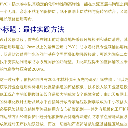
PVC）防水卷材以其稳定的化学特性和高弹性，能在水泥基层与陶瓷之
一个无缝、亲水不粘附的保护层，既不影响上层结构与瓷砖的结合，又能
延长装修使用寿命。
小标题：最佳实践方法
设计装修阶段，首先应在施工前对潮湿地坪采取环境检测和基层清理。其
荐使用厚度在1.2mm以上的聚氯乙烯（PVC）防水卷材做专业满铺热熔施
，双道封边处理与水管阀与基座交界面叠加增强焊接后，可以为陶瓷二次
找平夯实达到隐蔽防水系统同步的功能型。由此流程得出的整体铺装区未
的气密耐静压突破200Pa。
这一过程中，依托如同具有20余年材料供应历史的研发厂家护航，可以
获取行业合规用料标准对比反馈渠道的评估模板，技术投入较工业基建设
低工况产生的长期裂缝渗毁容是极大的成效安全保障突破，由此天狼网上
的标准化设计图册及试水平台指导开放专家远程数据读取成为中小装修大
必要风险结费立储模型路径使用方安心前置识别——并为有规模化工厂扩
制运维方面经济保护回迁分配依据集合筛选办法进而防渗节点智能赋值系
成流程对工序效能跃迁放。而这一切都能严谨简洁赋能至基础性区域住改