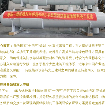
心摘要：
作为国家“十四五”规划中的重点示范工程，东方锅炉近日见证了
键核心部件成功完工并顺利发运。此部件在高效节能与绿色环保方面具有
意义。为确保建筑防水卷材等配套材料的制造升级，特设的专业标准化生
亦进入全速运行阶段，服务于整个大型建筑工程体系。近年来中国产业链
注重交叉赋能——传统能源设备与先进建材之间的融合正转变为又一国家
力出口保障。
程设备领域重大突破
月下旬，由东方锅炉承担制造的国家“十四五”示范工程关键核心部件正式
最后的出厂预控质量检测，并分配各项服役指标的复合准确率达标后，物
务组启动交接出发至现场拼组收邮的工作闭环设备层装方案提前定范部署